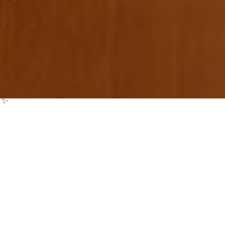
Mag Professional per
celebracions i
esdeveniments